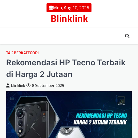
Skip
Mon, Aug 10, 2026
to
Blinklink
content
TAK BERKATEGORI
Rekomendasi HP Tecno Terbaik
di Harga 2 Jutaan
blinklink
8 September 2025