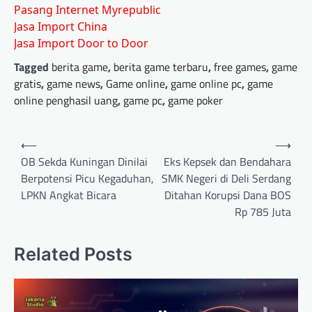
Pasang Internet Myrepublic
Jasa Import China
Jasa Import Door to Door
Tagged
berita game
,
berita game terbaru
,
free games
,
game
gratis
,
game news
,
Game online
,
game online pc
,
game
online penghasil uang
,
game pc
,
game poker
Post
⟵
⟶
navigation
OB Sekda Kuningan Dinilai
Eks Kepsek dan Bendahara
Berpotensi Picu Kegaduhan,
SMK Negeri di Deli Serdang
LPKN Angkat Bicara
Ditahan Korupsi Dana BOS
Rp 785 Juta
Related Posts