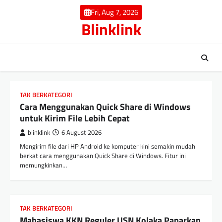
Skip
Fri, Aug 7, 2026
to
Blinklink
content
TAK BERKATEGORI
Cara Menggunakan Quick Share di Windows
untuk Kirim File Lebih Cepat
blinklink
6 August 2026
Mengirim file dari HP Android ke komputer kini semakin mudah
berkat cara menggunakan Quick Share di Windows. Fitur ini
memungkinkan…
TAK BERKATEGORI
Mahasiswa KKN Reguler USN Kolaka Paparkan