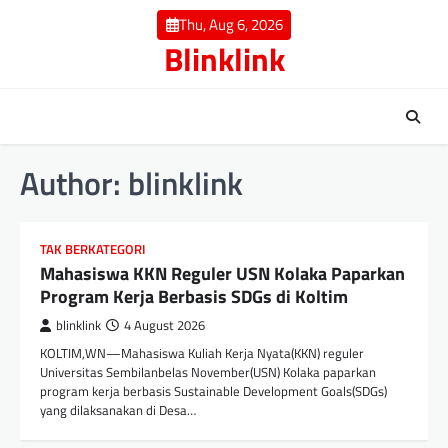
Skip
Thu, Aug 6, 2026
to
Blinklink
content
Author:
blinklink
TAK BERKATEGORI
Mahasiswa KKN Reguler USN Kolaka Paparkan
Program Kerja Berbasis SDGs di Koltim
blinklink
4 August 2026
KOLTIM,WN—Mahasiswa Kuliah Kerja Nyata(KKN) reguler
Universitas Sembilanbelas November(USN) Kolaka paparkan
program kerja berbasis Sustainable Development Goals(SDGs)
yang dilaksanakan di Desa…