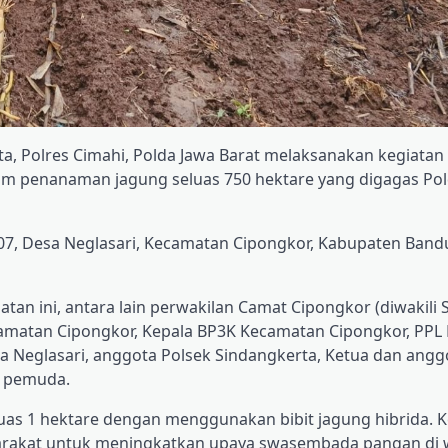
a, Polres Cimahi, Polda Jawa Barat melaksanakan kegiatan
am penanaman jagung seluas 750 hektare yang digagas Pol
007, Desa Neglasari, Kecamatan Cipongkor, Kabupaten Band
tan ini, antara lain perwakilan Camat Cipongkor (diwakili 
camatan Cipongkor, Kepala BP3K Kecamatan Cipongkor, PPL
a Neglasari, anggota Polsek Sindangkerta, Ketua dan angg
n pemuda.
uas 1 hektare dengan menggunakan bibit jagung hibrida. K
yarakat untuk meningkatkan upaya swasembada pangan di 