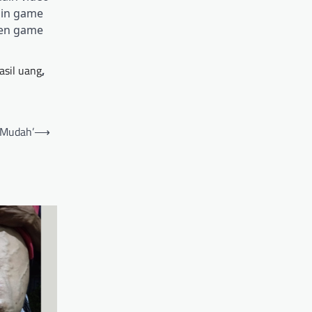
ain game
men game
asil uang
,
 Mudah’
⟶