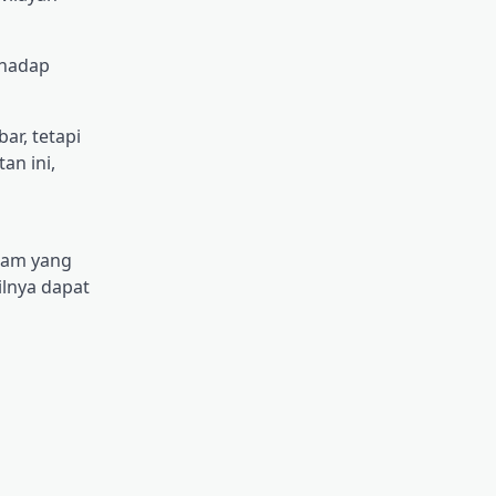
rhadap
r, tetapi
an ini,
gram yang
lnya dapat