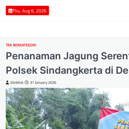
Skip
to
Thu, Aug 6, 2026
content
TAK BERKATEGORI
Penanaman Jagung Serenta
Polsek Sindangkerta di De
blinklink
31 January 2026