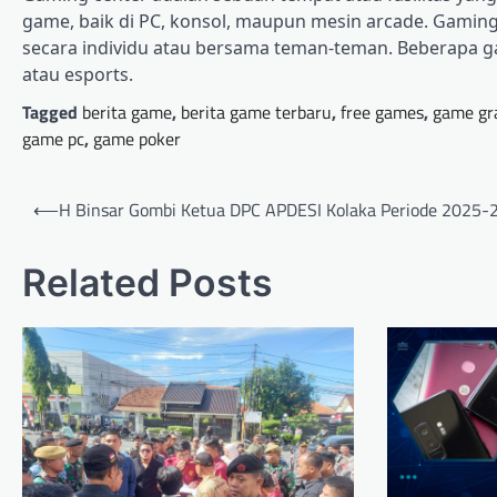
game, baik di PC, konsol, maupun mesin arcade. Gaming 
secara individu atau bersama teman-teman. Beberapa g
atau esports.
Tagged
berita game
,
berita game terbaru
,
free games
,
game gr
game pc
,
game poker
Post
⟵
H Binsar Gombi Ketua DPC APDESI Kolaka Periode 2025-
navigation
Related Posts