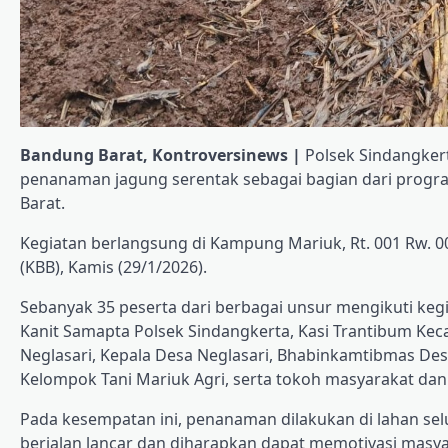
Bandung Barat, Kontroversinews |
Polsek Sindangkert
penanaman jagung serentak sebagai bagian dari progr
Barat.
Kegiatan berlangsung di Kampung Mariuk, Rt. 001 Rw. 
(KBB), Kamis (29/1/2026).
Sebanyak 35 peserta dari berbagai unsur mengikuti kegia
Kanit Samapta Polsek Sindangkerta, Kasi Trantibum Ke
Neglasari, Kepala Desa Neglasari, Bhabinkamtibmas Des
Kelompok Tani Mariuk Agri, serta tokoh masyarakat da
Pada kesempatan ini, penanaman dilakukan di lahan sel
berjalan lancar dan diharapkan dapat memotivasi mas