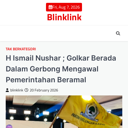
Skip
Fri, Aug 7, 2026
to
Blinklink
content
TAK BERKATEGORI
H Ismail Nushar ; Golkar Berada
Dalam Gerbong Mengawal
Pemerintahan Beramal
blinklink
20 February 2026