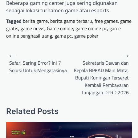
Beberapa gaming center juga sering digunakan
sebagai lokasi turnamen game atau esports.
Tagged
berita game
,
berita game terbaru
,
free games
,
game
gratis
,
game news
,
Game online
,
game online pc
,
game
online penghasil uang
,
game pc
,
game poker
Post
⟵
⟶
navigation
Safari Sering Error? Ini 7
Sekretaris Dewan dan
Solusi Untuk Mengatasinya
Kepala BPKAD Main Mata,
Bupati Kuningan Terseret
Kembali Pembayaran
Tunjangan DPRD 2026
Related Posts