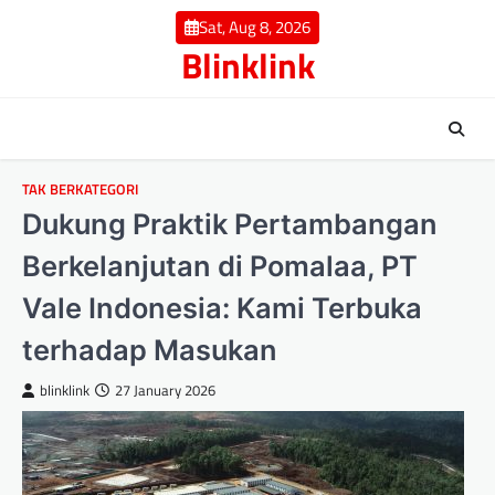
Skip
Sat, Aug 8, 2026
to
Blinklink
content
TAK BERKATEGORI
Dukung Praktik Pertambangan
Berkelanjutan di Pomalaa, PT
Vale Indonesia: Kami Terbuka
terhadap Masukan
blinklink
27 January 2026