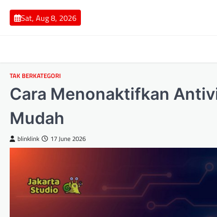
Skip
to
Sat, Aug 8, 2026
content
TAK BERKATEGORI
Cara Menonaktifkan Antiv
Mudah
blinklink
17 June 2026