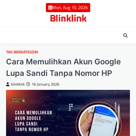
Skip
Mon, Aug 10, 2026
to
Blinklink
content
TAK BERKATEGORI
Cara Memulihkan Akun Google
Lupa Sandi Tanpa Nomor HP
blinklink
16 January 2026