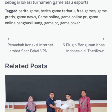
sebagai lokasi turnamen game atau esports.
Tagged
berita game
,
berita game terbaru
,
free games
,
game
gratis
,
game news
,
Game online
,
game online pc
,
game
online penghasil uang
,
game pc
,
game poker
Post
⟵
⟶
navigation
Penyebab Koneksi Internet
5 Plugin Bangunan Khas
Lambat Saat Pakai VPN
Indonesia di TheoTown
Related Posts