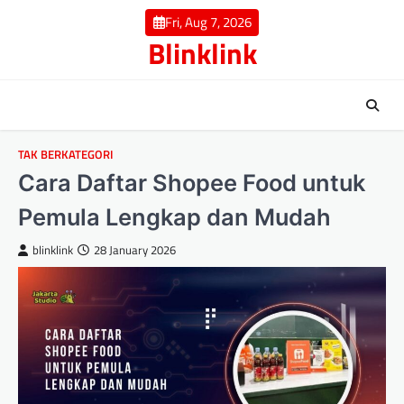
Skip
Fri, Aug 7, 2026
to
Blinklink
content
TAK BERKATEGORI
Cara Daftar Shopee Food untuk
Pemula Lengkap dan Mudah
blinklink
28 January 2026