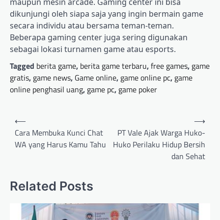
maupun mesin arcade. Gaming center ini bisa
dikunjungi oleh siapa saja yang ingin bermain game
secara individu atau bersama teman-teman.
Beberapa gaming center juga sering digunakan
sebagai lokasi turnamen game atau esports.
Tagged
berita game
,
berita game terbaru
,
free games
,
game
gratis
,
game news
,
Game online
,
game online pc
,
game
online penghasil uang
,
game pc
,
game poker
Post
⟵
⟶
navigation
Cara Membuka Kunci Chat
PT Vale Ajak Warga Huko-
WA yang Harus Kamu Tahu
Huko Perilaku Hidup Bersih
dan Sehat
Related Posts