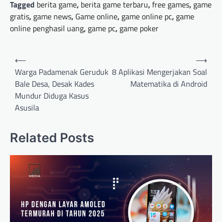
Tagged
berita game
,
berita game terbaru
,
free games
,
game
gratis
,
game news
,
Game online
,
game online pc
,
game
online penghasil uang
,
game pc
,
game poker
Post
⟵
⟶
navigation
Warga Padamenak Geruduk
8 Aplikasi Mengerjakan Soal
Bale Desa, Desak Kades
Matematika di Android
Mundur Diduga Kasus
Asusila
Related Posts