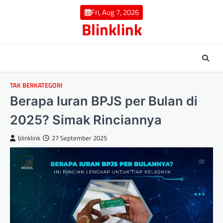
Skip
Fri, Aug 7, 2026
to
Blinklink
content
TAK BERKATEGORI
Berapa Iuran BPJS per Bulan di
2025? Simak Rinciannya
blinklink
27 September 2025