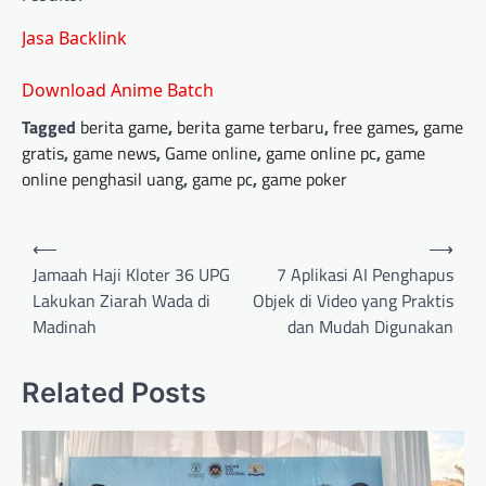
Jasa Backlink
Download Anime Batch
Tagged
berita game
,
berita game terbaru
,
free games
,
game
gratis
,
game news
,
Game online
,
game online pc
,
game
online penghasil uang
,
game pc
,
game poker
Post
⟵
⟶
navigation
Jamaah Haji Kloter 36 UPG
7 Aplikasi AI Penghapus
Lakukan Ziarah Wada di
Objek di Video yang Praktis
Madinah
dan Mudah Digunakan
Related Posts