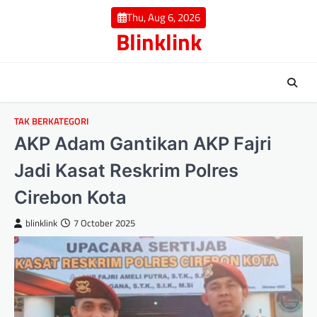
Skip
Thu, Aug 6, 2026
to
Blinklink
content
TAK BERKATEGORI
AKP Adam Gantikan AKP Fajri
Jadi Kasat Reskrim Polres
Cirebon Kota
blinklink
7 October 2025