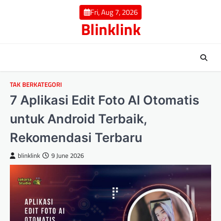
Skip
Fri, Aug 7, 2026
to
Blinklink
content
TAK BERKATEGORI
7 Aplikasi Edit Foto AI Otomatis
untuk Android Terbaik,
Rekomendasi Terbaru
blinklink
9 June 2026