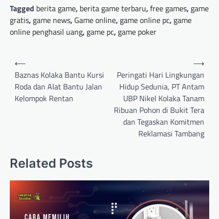
Tagged
berita game
,
berita game terbaru
,
free games
,
game
gratis
,
game news
,
Game online
,
game online pc
,
game
online penghasil uang
,
game pc
,
game poker
Post
⟵
⟶
navigation
Baznas Kolaka Bantu Kursi
Peringati Hari Lingkungan
Roda dan Alat Bantu Jalan
Hidup Sedunia, PT Antam
Kelompok Rentan
UBP Nikel Kolaka Tanam
Ribuan Pohon di Bukit Tera
dan Tegaskan Komitmen
Reklamasi Tambang
Related Posts